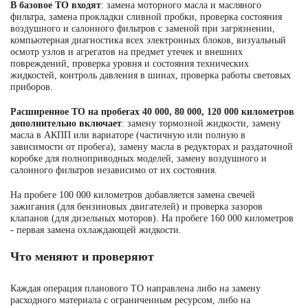
В базовое ТО входят
: замена моторного масла и масляного
фильтра, замена прокладки сливной пробки, проверка состояния
воздушного и салонного фильтров с заменой при загрязнении,
компьютерная диагностика всех электронных блоков, визуальный
осмотр узлов и агрегатов на предмет утечек и внешних
повреждений, проверка уровня и состояния технических
жидкостей, контроль давления в шинах, проверка работы световых
приборов.
Расширенное ТО на пробегах 40 000, 80 000, 120 000 километров
дополнительно включает
: замену тормозной жидкости, замену
масла в АКПП или вариаторе (частичную или полную в
зависимости от пробега), замену масла в редукторах и раздаточной
Пожалуйста, передвиньте ползунок вправо, чтобы
👇
коробке для полноприводных моделей, замену воздушного и
согласие
Я даю
на обработку моих персональных данных, принимаю
салонного фильтров независимо от их состояния.
политики
оферты
гарантийных обязательств
условия
,
и
На пробеге 100 000 километров добавляется замена свечей
зажигания (для бензиновых двигателей) и проверка зазоров
клапанов (для дизельных моторов). На пробеге 160 000 километров
- первая замена охлаждающей жидкости.
Что меняют и проверяют
Каждая операция планового ТО направлена либо на замену
расходного материала с ограниченным ресурсом, либо на