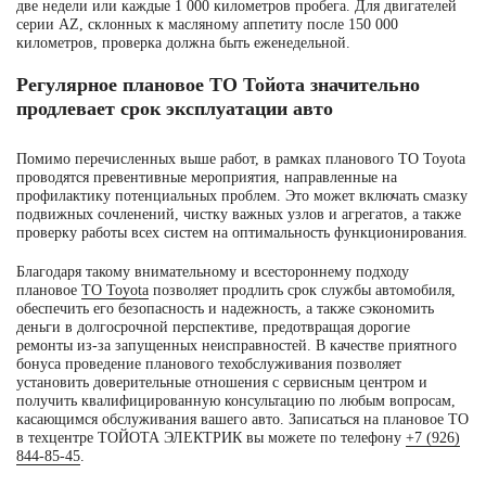
две недели или каждые 1 000 километров пробега. Для двигателей
серии AZ, склонных к масляному аппетиту после 150 000
километров, проверка должна быть еженедельной.
Регулярное плановое ТО Тойота значительно
продлевает срок эксплуатации авто
Помимо перечисленных выше работ, в рамках планового ТО Toyota
проводятся превентивные мероприятия, направленные на
профилактику потенциальных проблем. Это может включать смазку
подвижных сочленений, чистку важных узлов и агрегатов, а также
проверку работы всех систем на оптимальность функционирования.
Благодаря такому внимательному и всестороннему подходу
плановое
ТО Toyota
позволяет продлить срок службы автомобиля,
обеспечить его безопасность и надежность, а также сэкономить
деньги в долгосрочной перспективе, предотвращая дорогие
ремонты из-за запущенных неисправностей. В качестве приятного
бонуса проведение планового техобслуживания позволяет
установить доверительные отношения с сервисным центром и
получить квалифицированную консультацию по любым вопросам,
касающимся обслуживания вашего авто. Записаться на плановое ТО
в техцентре ТОЙОТА ЭЛЕКТРИК вы можете по телефону
+7 (926)
844-85-45
.