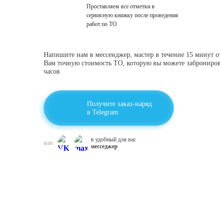
Проставляем все отметки в
сервисную книжку после проведения
работ по ТО
Напишите
нам в мессенджер,
мастер в течение 15 минут
о
Вам точную стоимость ТО, которую вы можете
заброниров
часов
Получите заказ-наряд
в Telegram
в удобный для вас
или
месседжер