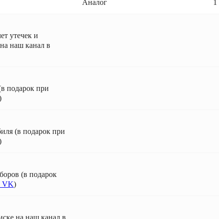
Аналог
1
ет утечек и
на наш канал в
(в подарок при
)
иля (в подарок при
)
боров (в подарок
в VK
)
ске на наш канал в