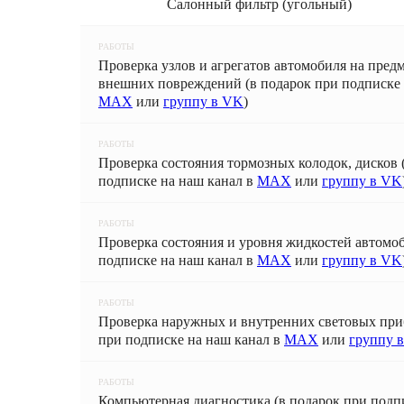
Салонный фильтр (угольный)
РАБОТЫ
Проверка узлов и агрегатов автомобиля на предм
внешних повреждений (в подарок при подписке 
MAX
или
группу в VK
)
РАБОТЫ
Проверка состояния тормозных колодок, дисков 
подписке на наш канал в
MAX
или
группу в VK
РАБОТЫ
Проверка состояния и уровня жидкостей автомоб
подписке на наш канал в
MAX
или
группу в VK
РАБОТЫ
Проверка наружных и внутренних световых при
при подписке на наш канал в
MAX
или
группу 
РАБОТЫ
Компьютерная диагностика (в подарок при подпи