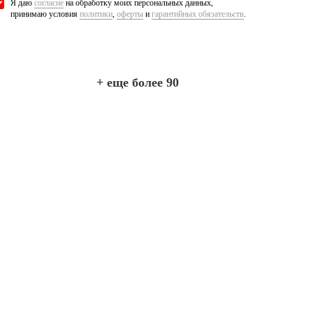
Я даю
согласие
на обработку моих персональных данных,
принимаю условия
политики
,
оферты
и
гарантийных обязательств
.
+ еще более 90