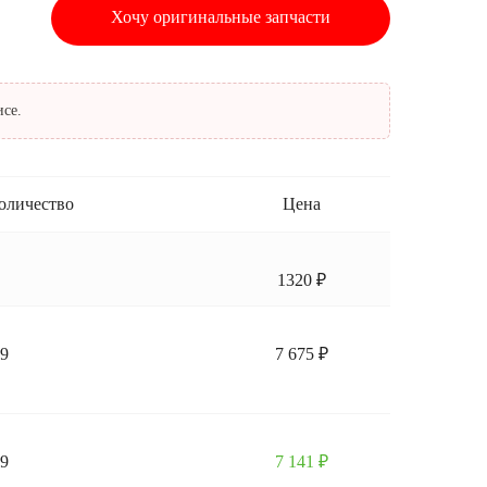
Хочу оригинальные запчасти
исе.
оличество
Цена
1320 ₽
.9
7 675 ₽
.9
7 141 ₽